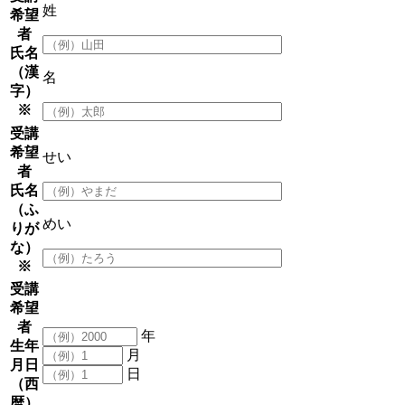
姓
希望
者
氏名
（漢
名
字）
※
受講
希望
せい
者
氏名
（ふ
めい
りが
な）
※
受講
希望
者
年
生年
月
月日
日
（西
暦）