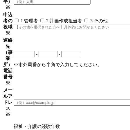
字）
※
申込
者の
1.管理者
2.計画作成担当者
3.その他
役職
※
連絡
先
（事
-
-
業
所）
※市外局番から半角で入力してください。
電話
番号
※
メー
ルア
ドレ
ス
※
福祉・介護の経験年数