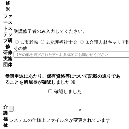
修
※
ファ
ース
トス
受講修了者のみ入力してください。
テッ
プ研
1.市老協
2.介護福祉士会
3.介護人材キャリア
修
その他
研修
実施
団体
受講申込にあたり、保有資格等について記載の通りであ
ることを所属長が確認しました
※
確認しました
介
×
護
福
システムの仕様上ファイル名が変更されています
祉