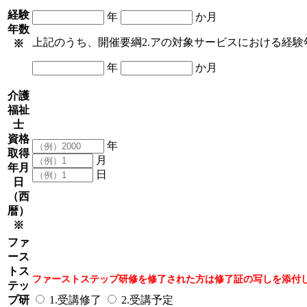
経験
年
か月
年数
上記のうち、開催要綱2.アの対象サービスにおける経験
※
年
か月
介護
福祉
士
資格
年
取得
月
年月
日
日
（西
暦）
※
ファ
ース
トス
ファーストステップ研修を修了された方は修了証の写しを添付
テッ
プ研
1.受講修了
2.受講予定