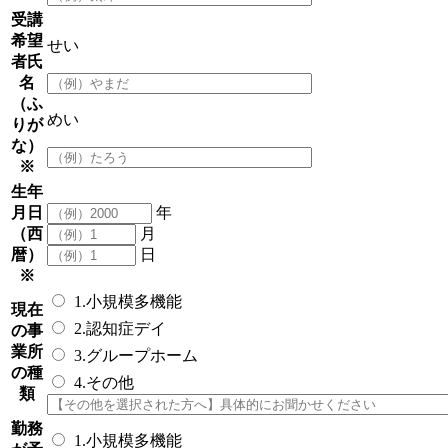
受講
希望
せい
者氏
名
（ふ
めい
りが
な）
※
生年
月日
年
（西
月
暦）
日
※
1.小規模多機能
現在
2.認知症デイ
の事
業所
3.グループホーム
の種
4.その他
類
勤務
1.小規模多機能