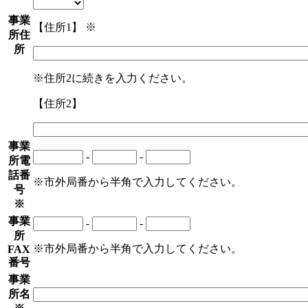
事業
【住所1】
※
所住
所
※住所2に続きを入力ください。
【住所2】
事業
-
-
所電
話番
※市外局番から半角で入力してください。
号
※
事業
-
-
所
※市外局番から半角で入力してください。
FAX
番号
事業
所名