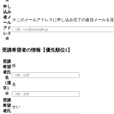
※
申し
込み
者メ
※このメールアドレスに申し込み完了の返信メールを送
ール
アド
レス
※
受講希望者の情報【優先順位1】
受講
姓
希望
者氏
名
（漢
名
字）
※
受講
希望
せい
者氏