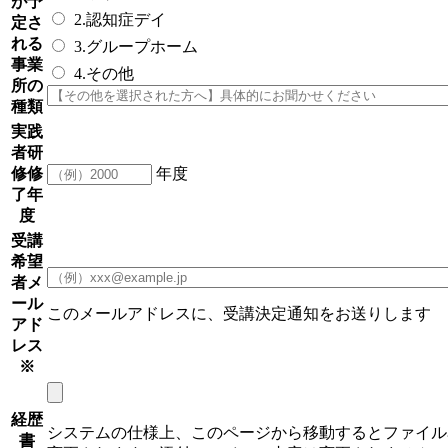
が予
2.認知症デイ
定さ
れる
3.グループホーム
事業
4.その他
所の
種類
実践
者研
修修
年度
了年
度
受講
希望
者メ
ール
このメールアドレスに、受講決定通知をお送りします
アド
レス
※
経歴
システムの仕様上、このページから移動するとファイル
書