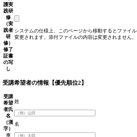
護実
践研
修
（実
践者
システムの仕様上、このページから移動するとファイル
研
変更されます。添付ファイルの内容は変更されません。
修）
修了
証書
の写
し
受講希望者の情報【優先順位2】
受講
姓
希望
者氏
名
（漢
名
字）
※