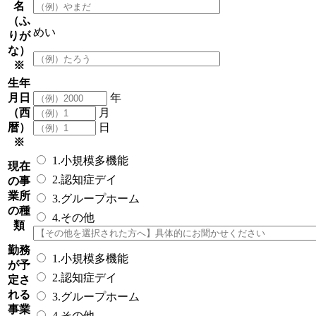
名
（ふ
めい
りが
な）
※
生年
月日
年
（西
月
暦）
日
※
1.小規模多機能
現在
2.認知症デイ
の事
業所
3.グループホーム
の種
4.その他
類
勤務
1.小規模多機能
が予
2.認知症デイ
定さ
れる
3.グループホーム
事業
4.その他