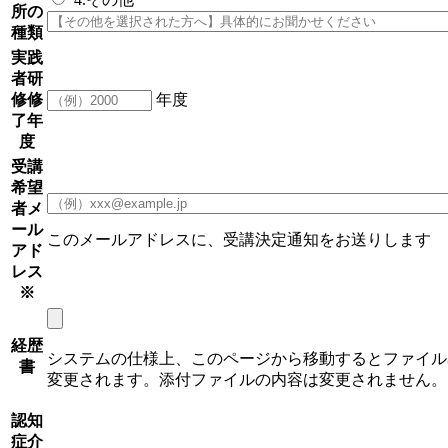
所の
種類
実践
者研
修修
年度
了年
度
受講
希望
者メ
ール
このメールアドレスに、受講決定通知をお送りします
アド
レス
※
経歴
システムの仕様上、このページから移動するとファイル
書
変更されます。添付ファイルの内容は変更されません。
認知
症介